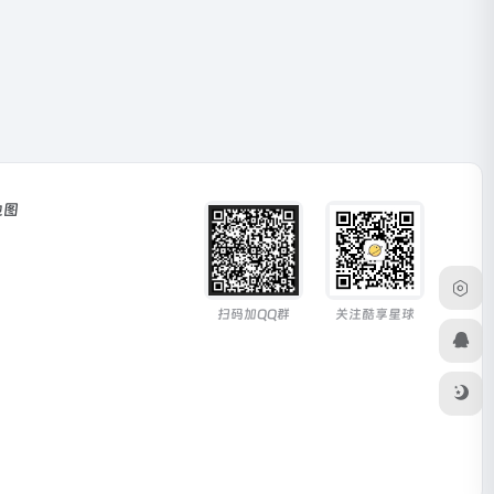
地图
扫码加QQ群
关注酷享星球