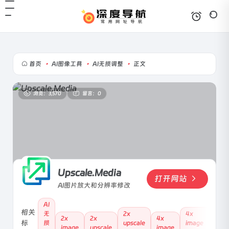
首页
•
AI图像工具
•
AI无损调整
•
正文
浏览：3,570
留言：0
Upscale.Media
打开网站
AI图片放大和分辨率修改
AI
相关
无
2x
4x
2x
2x
4x
en
标
损
upscale
image
image
upscale
image
im