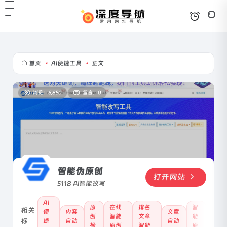
首页
•
AI便捷工具
•
正文
浏览：6,850
留言：0
智能伪原创
打开网站
5118 AI智能改写
AI
原
在线
排名
智
相关
便
内容
文章
创
智能
文章
能
标
捷
自动
自动
检
原创
智能
原