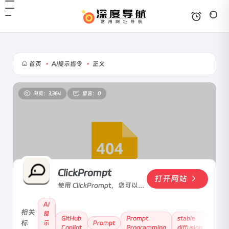
首页
•
AI提示指令
•
正文
浏览：3,364
留言：0
ClickPrompt
打开网站
使用 ClickPrompt，您可以轻
松地查看、分享和一键运行这
AI
些模型，同时提供在线的
相关
提
Prompt 生成器
GitHub
Prompt
stable
标
示
Prompt
Copilot
Programming
diffusion