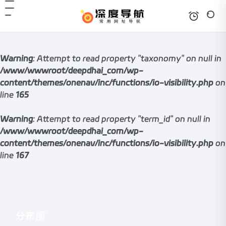
Warning
: Attempt to read property "taxonomy" on null in
/www/wwwroot/deepdhai_com/wp-
content/themes/onenav/inc/functions/io-visibility.php
on
line
165
Warning
: Attempt to read property "term_id" on null in
/www/wwwroot/deepdhai_com/wp-
content/themes/onenav/inc/functions/io-visibility.php
on
line
167
分布图