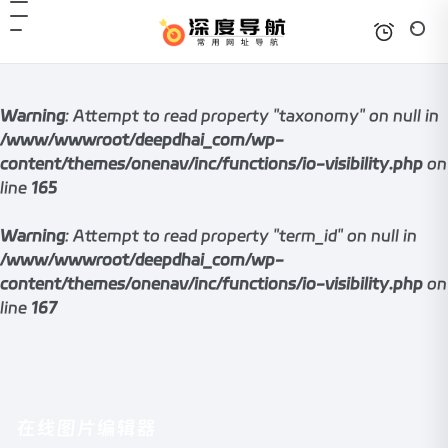
Warning
: Attempt to read property "taxonomy" on null in
/www/wwwroot/deepdhai_com/wp-
content/themes/onenav/inc/functions/io-visibility.php
on
line
165
Warning
: Attempt to read property "term_id" on null in
/www/wwwroot/deepdhai_com/wp-
content/themes/onenav/inc/functions/io-visibility.php
on
line
167
在线图片编辑器