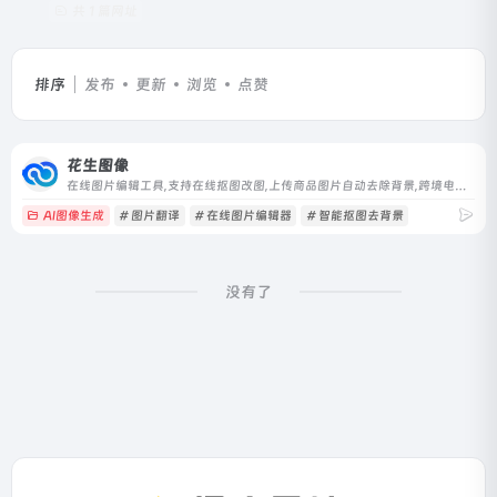
共 1 篇网址
排序
发布
更新
浏览
点赞
花生图像
在线图片编辑工具,支持在线抠图改图,上传商品图片自动去除背景,跨境电商图片翻译,自动识别图片文字多语种互相翻译,图片译后二次编辑修改,助力商家降本增效。
AI图像生成
# 图片翻译
# 在线图片编辑器
# 智能抠图去背景
没有了