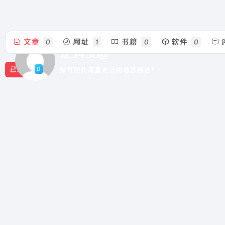
文章
网址
书籍
软件
0
1
0
0
123456@
0
已发布
帅气的我简直无法用语言描述！