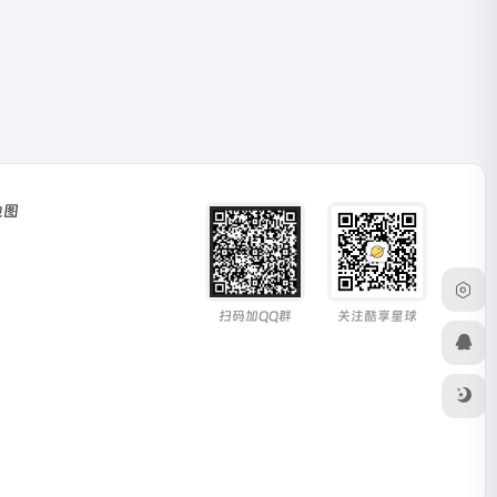
地图
扫码加QQ群
关注酷享星球