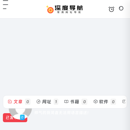
文章
网址
书籍
软件
0
1
0
0
guarzmj
帅气的我简直无法用语言描述！
0
已发布