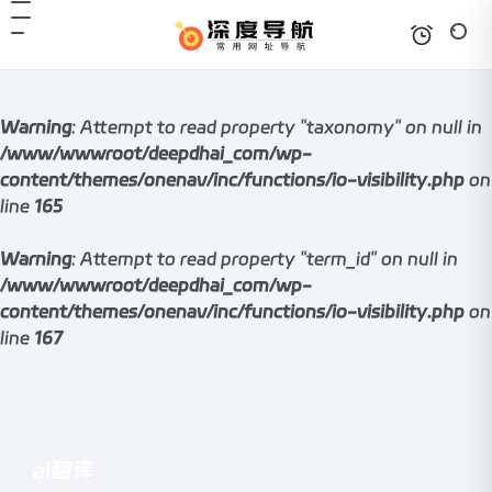
Warning
: Attempt to read property "taxonomy" on null in
/www/wwwroot/deepdhai_com/wp-
content/themes/onenav/inc/functions/io-visibility.php
on
line
165
Warning
: Attempt to read property "term_id" on null in
/www/wwwroot/deepdhai_com/wp-
content/themes/onenav/inc/functions/io-visibility.php
on
line
167
ai翻译