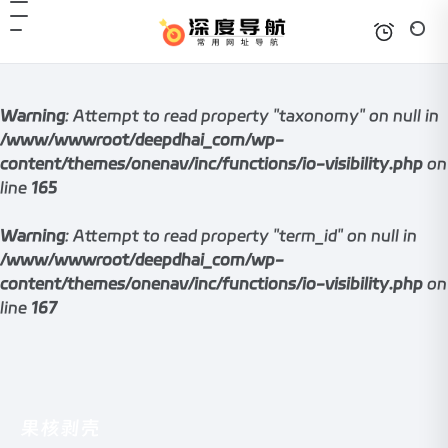
Warning
: Attempt to read property "taxonomy" on null in
/www/wwwroot/deepdhai_com/wp-
content/themes/onenav/inc/functions/io-visibility.php
on
line
165
Warning
: Attempt to read property "term_id" on null in
/www/wwwroot/deepdhai_com/wp-
content/themes/onenav/inc/functions/io-visibility.php
on
line
167
果核剥壳