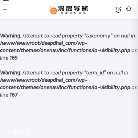
Warning
: Attempt to read property "taxonomy" on null in
/www/wwwroot/deepdhai_com/wp-
content/themes/onenav/inc/functions/io-visibility.php
on
line
165
Warning
: Attempt to read property "term_id" on null in
/www/wwwroot/deepdhai_com/wp-
content/themes/onenav/inc/functions/io-visibility.php
on
line
167
工作效率