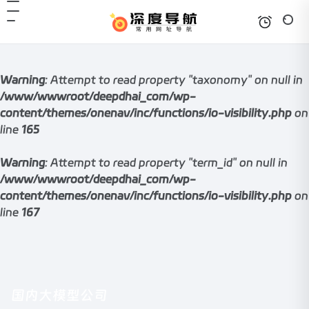
Warning
: Attempt to read property "taxonomy" on null in
/www/wwwroot/deepdhai_com/wp-
content/themes/onenav/inc/functions/io-visibility.php
on
line
165
Warning
: Attempt to read property "term_id" on null in
/www/wwwroot/deepdhai_com/wp-
content/themes/onenav/inc/functions/io-visibility.php
on
line
167
国内大模型公司