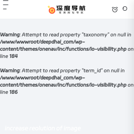
Warning
: Attempt to read property "taxonomy" on null in
/www/wwwroot/deepdhai_com/wp-
content/themes/onenav/inc/functions/io-visibility.php
on
line
184
Warning
: Attempt to read property "term_id" on null in
/www/wwwroot/deepdhai_com/wp-
content/themes/onenav/inc/functions/io-visibility.php
on
line
186
increase reolution of image