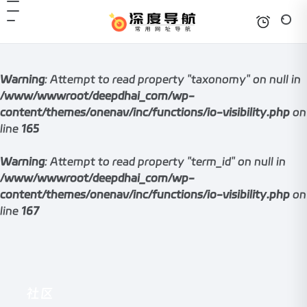
Warning
: Attempt to read property "taxonomy" on null in
/www/wwwroot/deepdhai_com/wp-
content/themes/onenav/inc/functions/io-visibility.php
on
line
165
Warning
: Attempt to read property "term_id" on null in
/www/wwwroot/deepdhai_com/wp-
content/themes/onenav/inc/functions/io-visibility.php
on
line
167
社区