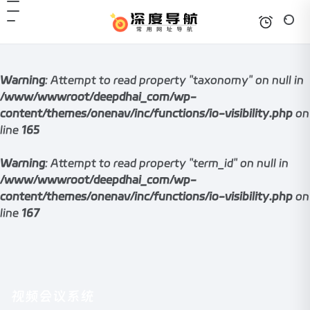
Warning
: Attempt to read property "taxonomy" on null in
/www/wwwroot/deepdhai_com/wp-
content/themes/onenav/inc/functions/io-visibility.php
on
line
165
Warning
: Attempt to read property "term_id" on null in
/www/wwwroot/deepdhai_com/wp-
content/themes/onenav/inc/functions/io-visibility.php
on
line
167
视频会议系统