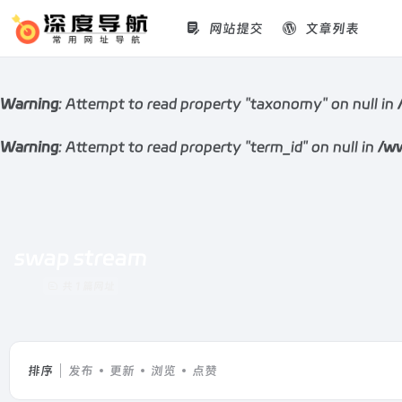
网站提交
文章列表
Warning
: Attempt to read property "taxonomy" on null in
Warning
: Attempt to read property "term_id" on null in
/ww
swap stream
共 1 篇网址
排序
发布
更新
浏览
点赞