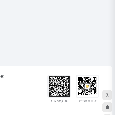
地图
扫码加QQ群
关注酷享星球