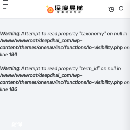
Warning
: Attempt to read property "taxonomy" on null in
/www/wwwroot/deepdhai_com/wp-
content/themes/onenav/inc/functions/io-visibility.php
on
line
184
Warning
: Attempt to read property "term_id" on null in
/www/wwwroot/deepdhai_com/wp-
content/themes/onenav/inc/functions/io-visibility.php
on
line
186
翻译