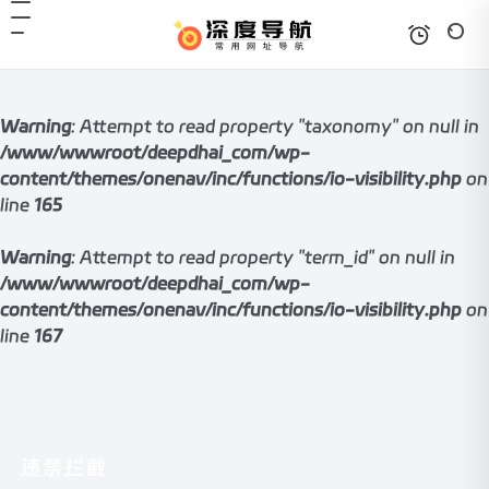
Warning
: Attempt to read property "taxonomy" on null in
/www/wwwroot/deepdhai_com/wp-
content/themes/onenav/inc/functions/io-visibility.php
on
line
165
Warning
: Attempt to read property "term_id" on null in
/www/wwwroot/deepdhai_com/wp-
content/themes/onenav/inc/functions/io-visibility.php
on
line
167
违禁拦截