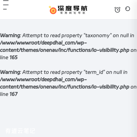
Warning
: Attempt to read property "taxonomy" on null in
/www/wwwroot/deepdhai_com/wp-
content/themes/onenav/inc/functions/io-visibility.php
on
line
165
Warning
: Attempt to read property "term_id" on null in
/www/wwwroot/deepdhai_com/wp-
content/themes/onenav/inc/functions/io-visibility.php
on
line
167
有道云笔记