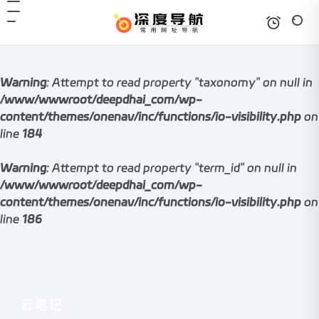
Warning
: Attempt to read property "taxonomy" on null in
/www/wwwroot/deepdhai_com/wp-
content/themes/onenav/inc/functions/io-visibility.php
on
line
184
Warning
: Attempt to read property "term_id" on null in
/www/wwwroot/deepdhai_com/wp-
content/themes/onenav/inc/functions/io-visibility.php
on
line
186
云笔记