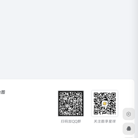
地图
扫码加QQ群
关注酷享星球