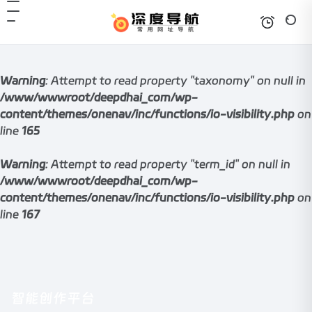
Warning
: Attempt to read property "taxonomy" on null in
/www/wwwroot/deepdhai_com/wp-
content/themes/onenav/inc/functions/io-visibility.php
on
line
165
Warning
: Attempt to read property "term_id" on null in
/www/wwwroot/deepdhai_com/wp-
content/themes/onenav/inc/functions/io-visibility.php
on
line
167
智能创作平台