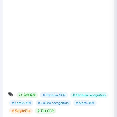
资源教程
# Formula OCR
# Formula recognition
# Latex OCR
# LaTeX recognition
# Math OCR
# SimpleTex
# Tex OCR