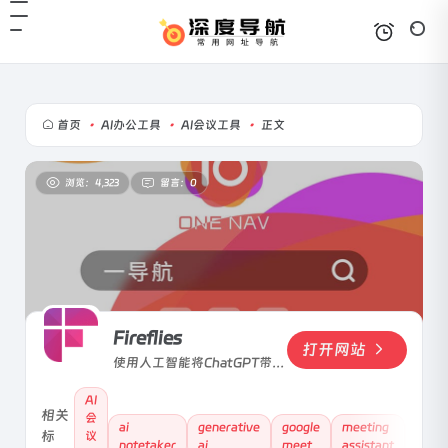
首页
•
AI办公工具
•
AI会议工具
•
正文
浏览：4,323
留言：0
Fireflies
打开网站
使用人工智能将ChatGPT带到
会议中。为Zoom、Google
AI
Meet、Microsoft Teams、
相关
会
Webex和其他几个平台生成成
ai
generative
google
meeting
meet
标
议
绩单和智能摘要。
notetaker
ai
meet
assistant
minu