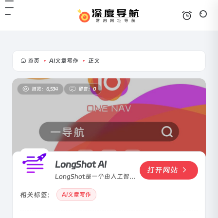
首页
•
AI文章写作
•
正文
浏览：6,534
留言：0
LongShot AI
打开网站
LongShot是一个由人工智能
驱动的内容写作助手，研究、
相关标签：
生成和优化高质量的长篇内
AI文章写作
容。写博客永远不会感到如此
轻松。