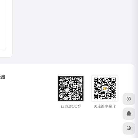
地图
扫码加QQ群
关注酷享星球