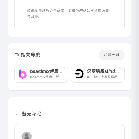
深度AI导航致力于优质、实用的网络站点资源收集
与分享！
相关导航
换一换
boardmix博思白板
亿图脑图MindMaster
boardmix博思白板是一款AI加持的实时协作智慧白板，支持一键生成PPT、AI思维导图、AI绘画、AI写作等，适用于办公、教学、营销等多种场景，提升团队效率。
AI一键生成思维导图，AI对话，AI绘画，OCR文字提取
暂无评论