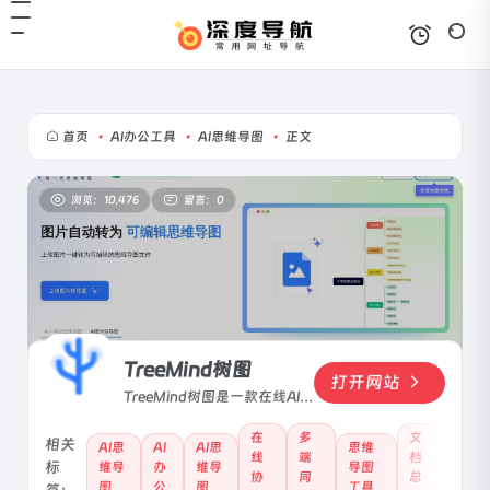
首页
•
AI办公工具
•
AI思维导图
•
正文
浏览：10,476
留言：0
TreeMind树图
打开网站
TreeMind树图是一款在线AI思
维导图软件，支持一句话生成
导图、文档总结、多端同步与
在
多
文
相关
AI思
AI
AI思
思维
线
端
档
团队协作，适用于办公、学习
标
维导
办
维导
导图
协
同
总
等场景。
图
公
图
工具
签：