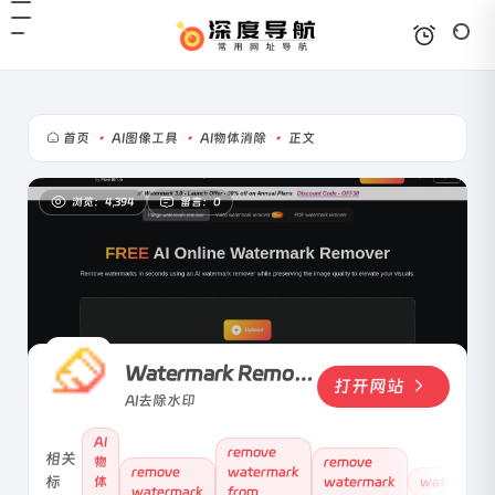
首页
•
AI图像工具
•
AI物体消除
•
正文
浏览：4,394
留言：0
Watermark Remover
打开网站
AI去除水印
AI
remove
相关
物
remove
remove
watermark
标
体
watermark
watermark
watermark
from