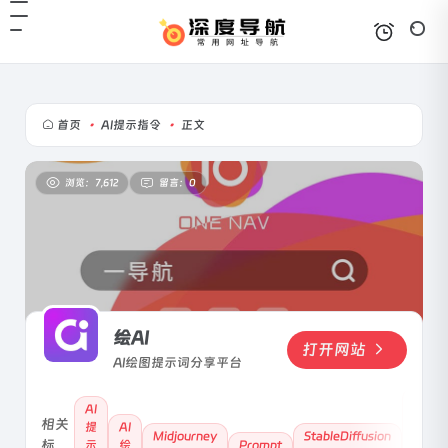
首页
•
AI提示指令
•
正文
浏览：7,612
留言：0
绘AI
打开网站
AI绘图提示词分享平台
提
AI
示
相关
提
AI
Midjourney
StableDiffusion
词
标
示
绘
Prompt