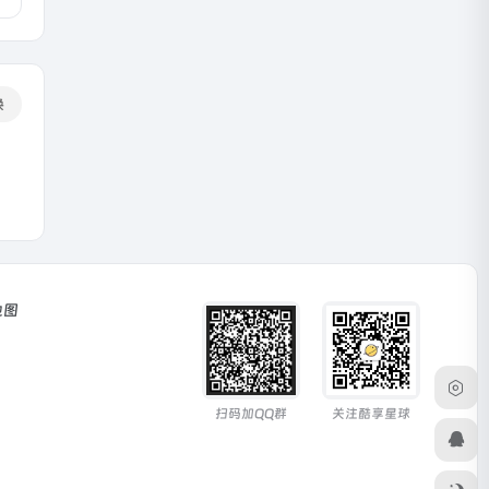
换
地图
扫码加QQ群
关注酷享星球