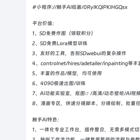
#小程序://触手AI绘画/0RylKQIPKIHGQsx
平台价值：
1、SD免费作图（领取积分）
2、SD免费Lora模型训练
3、友好的工具，告别SDwebui的复杂操作
4、controlnet/hires/adetailer/inpaint
5、丰富的作品/模型，均可使用
6、4090极速出图/训练
7、AI功能实验室，
抠图
/高清/动态壁纸/AI视
8、漫画专区，快速分镜脚本、分镜绘制、批量任
触手AI特色：
1、一体化专业工作台，插件整合，无需多模式
2、独创工作流功能，一键复原繁琐的流程与参