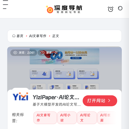
首页
•
AI文章写作
•
正文
浏览：2,061
留言：0
YiziPaper·AI论文助手
打开网站
基于大模型开发的AI论文写作
助手，它可以根据用户的简单
相关标
操作，驱动人工智能创作各种
AI文章写
AI写小
AI写论
AI写长
签：
作
说
文
篇
学科和语言的专业论文。