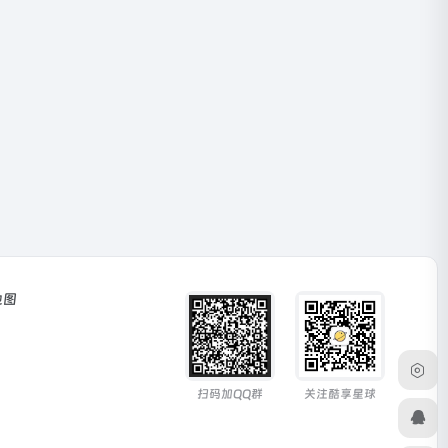
地图
扫码加QQ群
关注酷享星球