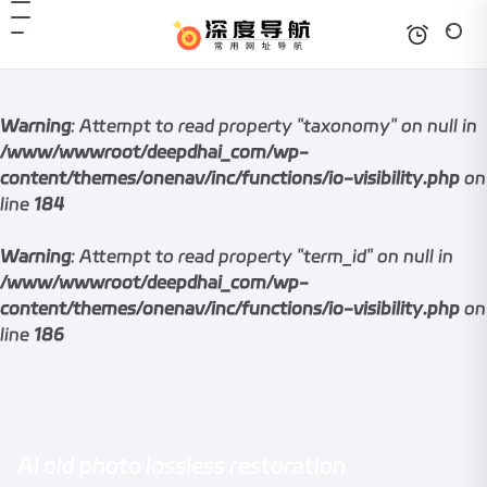
Warning
: Attempt to read property "taxonomy" on null in
/www/wwwroot/deepdhai_com/wp-
content/themes/onenav/inc/functions/io-visibility.php
on
line
184
Warning
: Attempt to read property "term_id" on null in
/www/wwwroot/deepdhai_com/wp-
content/themes/onenav/inc/functions/io-visibility.php
on
line
186
AI old photo lossless restoration