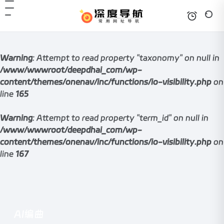
Warning
: Attempt to read property "taxonomy" on null in
/www/wwwroot/deepdhai_com/wp-
content/themes/onenav/inc/functions/io-visibility.php
on
line
165
Warning
: Attempt to read property "term_id" on null in
/www/wwwroot/deepdhai_com/wp-
content/themes/onenav/inc/functions/io-visibility.php
on
line
167
AI编曲