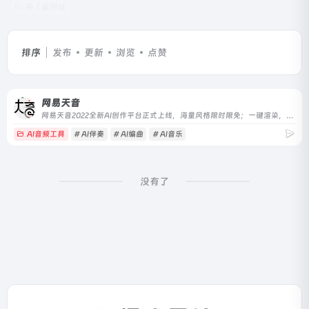
共 1 篇网址
排序
发布
更新
浏览
点赞
网易天音
网易天音2022全新AI创作平台正式上线，海量风格限时限免；一键渲染，点亮你的音乐天赋！
AI音频工具
# AI伴奏
# AI编曲
# AI音乐
没有了