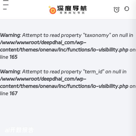
Warning
: Attempt to read property "taxonomy" on null in
/www/wwwroot/deepdhai_com/wp-
content/themes/onenav/inc/functions/io-visibility.php
on
line
165
Warning
: Attempt to read property "term_id" on null in
/www/wwwroot/deepdhai_com/wp-
content/themes/onenav/inc/functions/io-visibility.php
on
line
167
ai开题报告