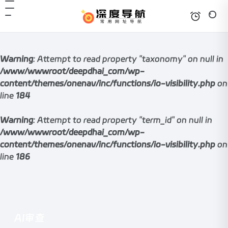
Warning
: Attempt to read property "taxonomy" on null in
/www/wwwroot/deepdhai_com/wp-
content/themes/onenav/inc/functions/io-visibility.php
on
line
184
Warning
: Attempt to read property "term_id" on null in
/www/wwwroot/deepdhai_com/wp-
content/themes/onenav/inc/functions/io-visibility.php
on
line
186
AI审查