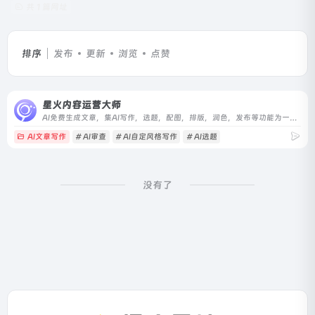
共 1 篇网址
排序
发布
更新
浏览
点赞
星火内容运营大师
AI免费生成文章，集AI写作，选题，配图，排版，润色，发布等功能为一体的智能创作平台。通用稿件30分钟生成，深度稿件效率翻番。应用于企业公众号，头条，新闻、等场景。释放创意，让内容创作更轻松！
AI文章写作
# AI审查
# AI自定风格写作
# AI选题
没有了