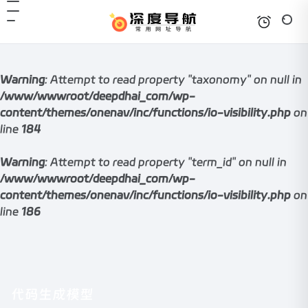
Warning
: Attempt to read property "taxonomy" on null in
/www/wwwroot/deepdhai_com/wp-
content/themes/onenav/inc/functions/io-visibility.php
on
line
184
Warning
: Attempt to read property "term_id" on null in
/www/wwwroot/deepdhai_com/wp-
content/themes/onenav/inc/functions/io-visibility.php
on
line
186
代码生成模型