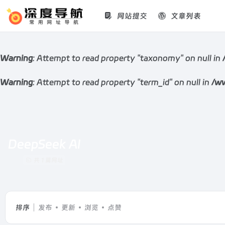
网站提交
文章列表
Warning
: Attempt to read property "taxonomy" on null in
Warning
: Attempt to read property "term_id" on null in
/ww
DeepSeek AI
共 1 篇网址
排序
发布
更新
浏览
点赞