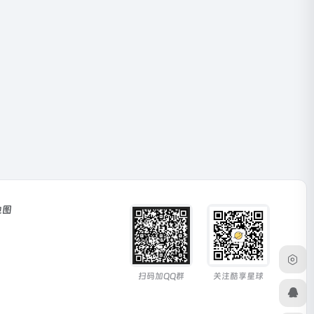
地图
扫码加QQ群
关注酷享星球