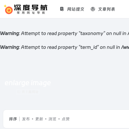
网站提交
文章列表
Warning
: Attempt to read property "taxonomy" on null in
Warning
: Attempt to read property "term_id" on null in
/ww
enlarge image
共 1 篇网址
排序
发布
更新
浏览
点赞