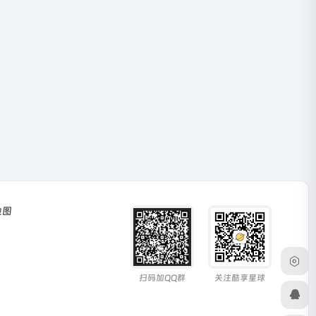
地图
扫码加QQ群
关注酷享星球