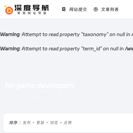
网站提交
文章列表
Warning
: Attempt to read property "taxonomy" on null in
Warning
: Attempt to read property "term_id" on null in
/ww
for game developers
共 1 篇网址
排序
发布
更新
浏览
点赞