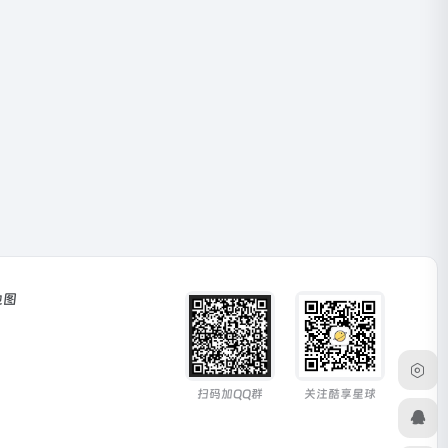
地图
扫码加QQ群
关注酷享星球