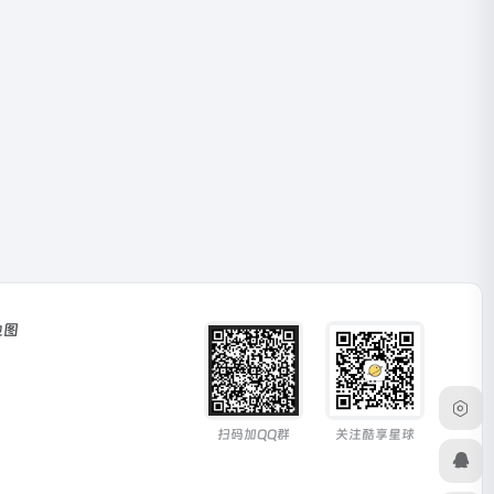
地图
扫码加QQ群
关注酷享星球