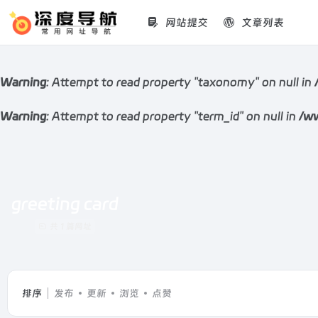
网站提交
文章列表
Warning
: Attempt to read property "taxonomy" on null in
Warning
: Attempt to read property "term_id" on null in
/ww
greeting card
共 1 篇网址
排序
发布
更新
浏览
点赞