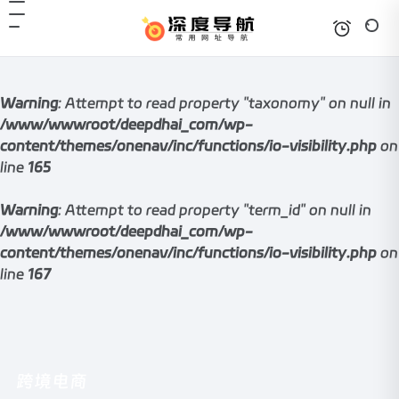
Warning
: Attempt to read property "taxonomy" on null in
/www/wwwroot/deepdhai_com/wp-
content/themes/onenav/inc/functions/io-visibility.php
on
line
165
Warning
: Attempt to read property "term_id" on null in
/www/wwwroot/deepdhai_com/wp-
content/themes/onenav/inc/functions/io-visibility.php
on
line
167
跨境电商