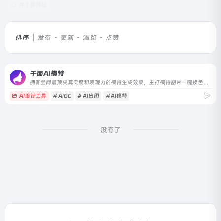
共 1 篇网址
排序
发布
更新
浏览
点赞
千面AI模特
拥有全网最顶尖真实度和表现力的模特生成效果，主打模特图片一键换色、换脸、换景。用AIGC帮助服装电商降低拍摄成本、提升商品展示图制作效率。
AI设计工具
# AIGC
# AI出图
# AI模特
没有了