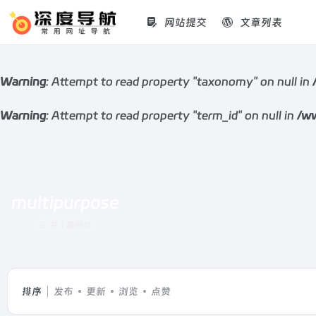
网站提交
文章列表
Warning
: Attempt to read property "taxonomy" on null in
Warning
: Attempt to read property "term_id" on null in
/ww
multipurpose
共 1 篇网址
排序
发布
更新
浏览
点赞