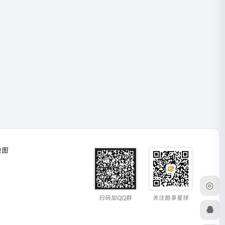
地图
扫码加QQ群
关注酷享星球