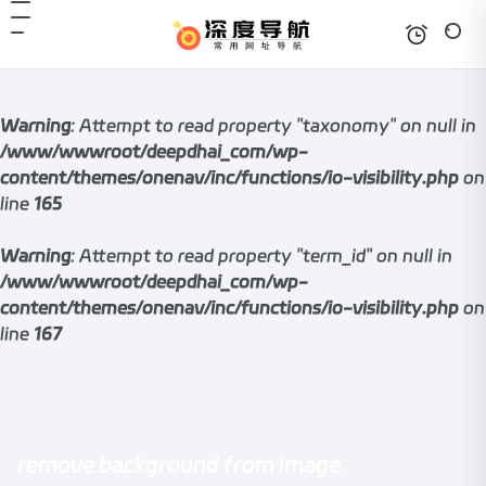
Warning
: Attempt to read property "taxonomy" on null in
/www/wwwroot/deepdhai_com/wp-
content/themes/onenav/inc/functions/io-visibility.php
on
line
165
Warning
: Attempt to read property "term_id" on null in
/www/wwwroot/deepdhai_com/wp-
content/themes/onenav/inc/functions/io-visibility.php
on
line
167
remove background from image