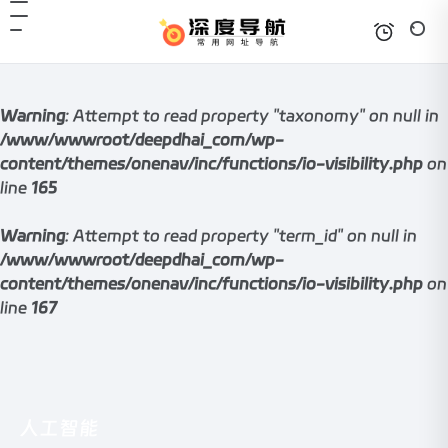
Warning
: Attempt to read property "taxonomy" on null in
/www/wwwroot/deepdhai_com/wp-
content/themes/onenav/inc/functions/io-visibility.php
on
line
165
Warning
: Attempt to read property "term_id" on null in
/www/wwwroot/deepdhai_com/wp-
content/themes/onenav/inc/functions/io-visibility.php
on
line
167
人工智能