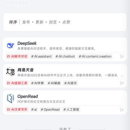
共 3 篇网址
排序
发布
更新
浏览
点赞
DeepSeek
免费智能AI对话助手，提供高效、便捷的智能交互服务。
AI聊天对话
# AI assistant
# AI chatbot
# AI content creation
网易天音
网易天音2022全新AI创作平台正式上线，海量风格限时限免；一键渲染，点亮你的音乐天赋！
AI音频工具
# AI伴奏
# AI编曲
# AI音乐
OpenRead
PDF格式的论文转换为交互式论文
AI文章写作
# ai
# OpenRead
# 人工智能
没有了