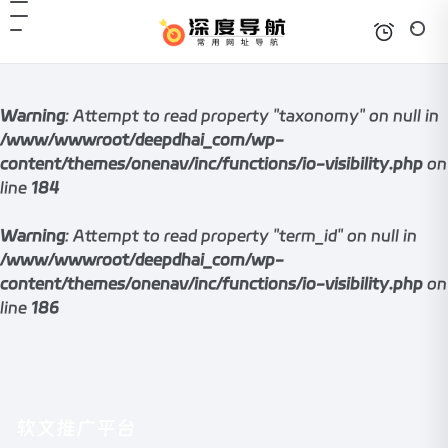
Warning
: Attempt to read property "taxonomy" on null in
/www/wwwroot/deepdhai_com/wp-
content/themes/onenav/inc/functions/io-visibility.php
on
line
184
Warning
: Attempt to read property "term_id" on null in
/www/wwwroot/deepdhai_com/wp-
content/themes/onenav/inc/functions/io-visibility.php
on
line
186
软文推广平台