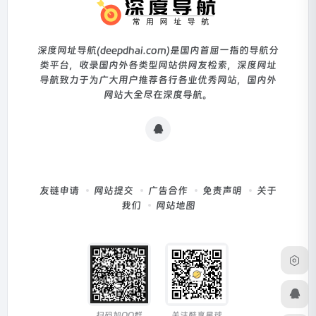
深度网址导航(deepdhai.com)是国内首屈一指的导航分
类平台，收录国内外各类型网站供网友检索，深度网址
导航致力于为广大用户推荐各行各业优秀网站，国内外
网站大全尽在深度导航。
友链申请
网站提交
广告合作
免责声明
关于
我们
网站地图
扫码加QQ群
关注酷享星球