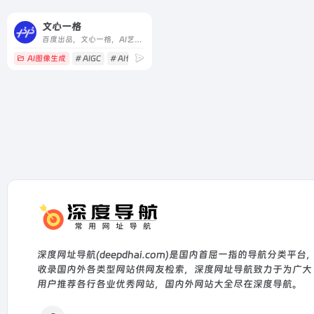
文心一格
百度出品，文心一格，AI艺术和创意辅助平台，依托飞桨、文心大模型的技术创新推出的“AI作画”产品，可轻松驾驭多种风格，人人皆可“一语成画”
AI图像生成
# AIGC
# AI作画
# AI创作
深度网址导航(deepdhai.com)是国内首屈一指的导航分类平台
收录国内外各类型网站供网友检索，深度网址导航致力于为广大
用户推荐各行各业优秀网站，国内外网站大全尽在深度导航。