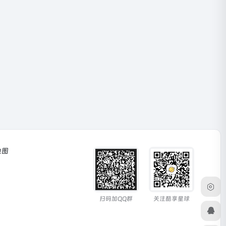
地图
扫码加QQ群
关注酷享星球