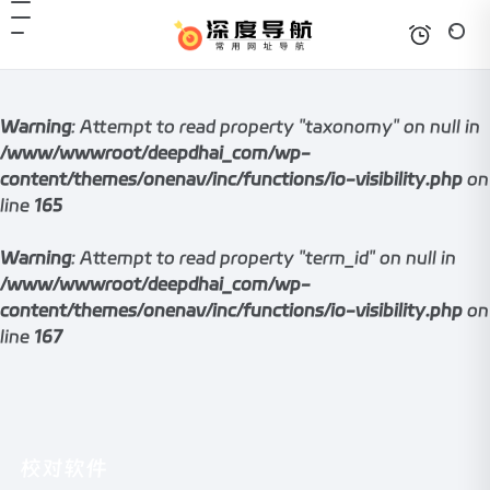
Warning
: Attempt to read property "taxonomy" on null in
/www/wwwroot/deepdhai_com/wp-
content/themes/onenav/inc/functions/io-visibility.php
on
line
165
Warning
: Attempt to read property "term_id" on null in
/www/wwwroot/deepdhai_com/wp-
content/themes/onenav/inc/functions/io-visibility.php
on
line
167
校对软件